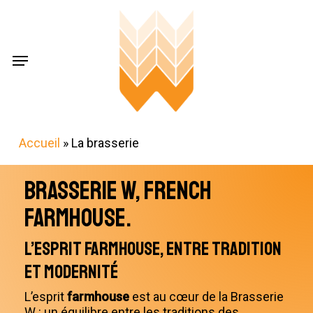
Skip
Menu
to
main
content
Menu
Accueil
»
La brasserie
Brasserie W, French
Farmhouse.
L’esprit farmhouse, entre tradition
et modernité
L’esprit
farmhouse
est au cœur de la Brasserie
W : un équilibre entre les traditions des